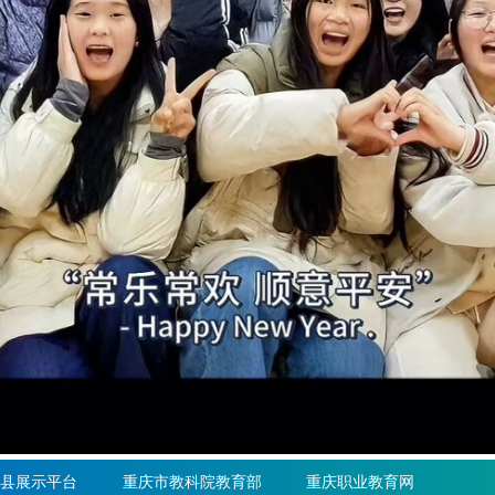
范县展示平台
重庆市教科院教育部
重庆职业教育网