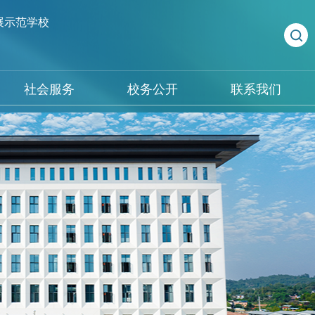
展示范学校
社会服务
校务公开
联系我们