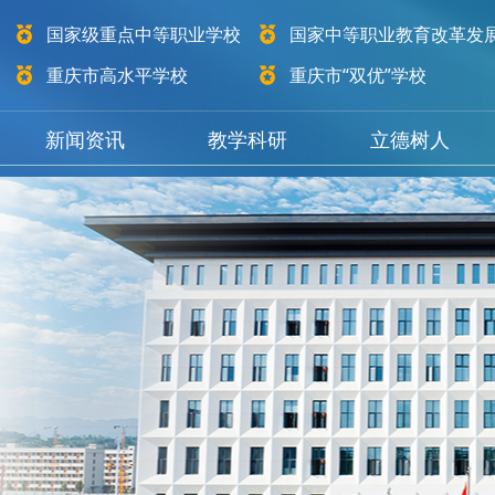
国家级重点中等职业学校
国家中等职业教育改革发
重庆市高水平学校
重庆市“双优”学校
新闻资讯
教学科研
立德树人