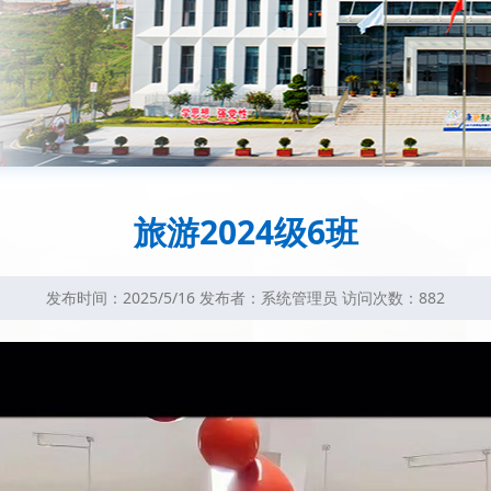
旅游2024级6班
发布时间：2025/5/16
发布者：系统管理员
访问次数：
882